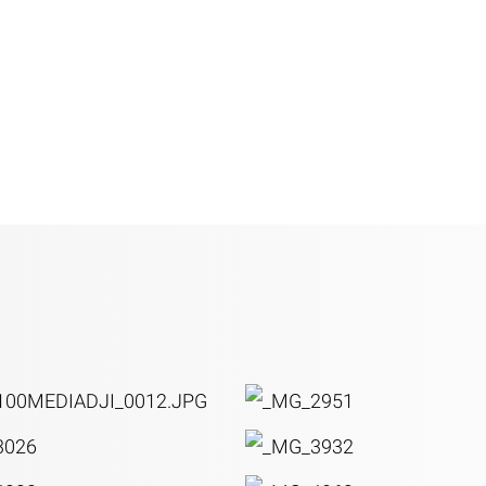
e)
aussi bien que
 fermée pour