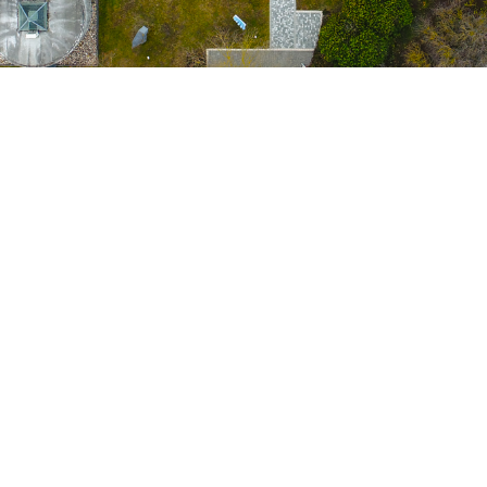
Dans le parc des expositi
produits et vous montrons 
concepts, lignes et élémen
Le parc est le plus grand 
constructeurs privés et au
paysagistes ainsi qu’aux ar
matériaux, de couleurs et 
combinaisons à l’aide d’i