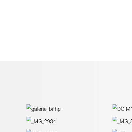
8.00 – 20.00 h
(Avril – Septembr
A la tombée de la nuit et avec de la neige 
de la glace, le parc des exposition va être
des raisons de sécurité.
Impressions