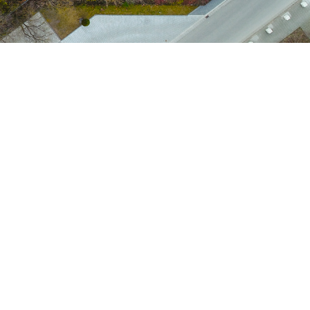
ons, nous présentons une sélection de nos
l’impact visuel et l’apparence de divers
ts de conception dans la surface extérieure.
du genre en Allemagne et offre aux
x promoteurs publics, aux jardiniers et
chitectes la possibilité de s’inspirer de
de formes innovantes, de différents styles et
mplémentations exemplaires.