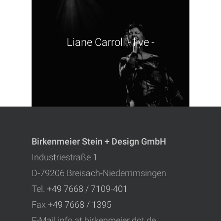
Liane Carroll - live -
Birkenmeier Stein + Design GmbH
Industriestraße 1
D-79206 Breisach-Niederrimsingen
Tel.
+49 7668 / 7109-401
Fax
+49 7668 / 1395
E-Mail
info at birkenmeier dot de