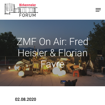
Skip
Men
to
main
content
ZMF On Air: Fred
Heisler & Florian
Favre
02.08.2020